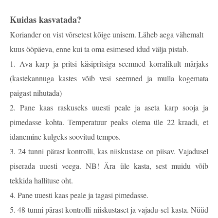
Kuidas kasvatada?
Koriander on vist võrsetest kõige unisem. Läheb aega vähemalt
kuus ööpäeva, enne kui ta oma esimesed idud välja pistab.
1. Ava karp ja pritsi käsipritsiga seemned korralikult märjaks
(kastekannuga kastes võib vesi seemned ja mulla kogemata
paigast nihutada)
2. Pane kaas raskuseks uuesti peale ja aseta karp sooja ja
pimedasse kohta. Temperatuur peaks olema üle 22 kraadi, et
idanemine kulgeks soovitud tempos.
3. 24 tunni pärast kontrolli, kas niiskustase on piisav. Vajadusel
piserada uuesti veega. NB! Ära üle kasta, sest muidu võib
tekkida hallituse oht.
4. Pane uuesti kaas peale ja tagasi pimedasse.
5. 48 tunni pärast kontrolli niiskustaset ja vajadu-sel kasta. Nüüd