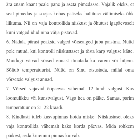
ära enam kaant peale pane ja aseta pimedasse. Vajalik oleks, et
seal pimedas ja soojas kohas pääseks hallituse vältimiseks õhk
liikuma. Nii on vaja kontrollida niiskust ja õhutust igapäevaselt
kuni valged idud nina välja pistavad.
6. Nädala pärast peaksid valged võrsealged juba paistma. Nüüd
pole muud, kui kontrolli niiskustaset ja tõsta karp valguse kätte.
Muidugi võivad võrsed ennast ilmutada ka varem või hiljem.
Sõltub temperatuurist. Nüüd on Sinu otsustada, millal oma
võrsetele valgust annad.
7. Võrsed vajavad ööpäevas vähemalt 12 tundi valgust. Kas
loomulikku või kunstvalgust. Väga hea on päike. Samas, parim
temperatuur on 21-22 kraadi.
8. Kindlasti tuleb kasvupinnas hoida niiske. Niiskustaset oleks
vaja kontrollida vähemalt kaks korda päevas. Mida rohkem
päikest, seda kiiremini pinnas kuivab.