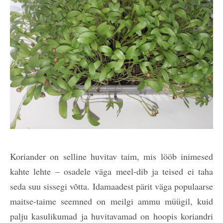
Koriander on selline huvitav taim, mis lööb inimesed
kahte lehte – osadele väga meel-dib ja teised ei taha
seda suu sissegi võtta. Idamaadest pärit väga populaarse
maitse-taime seemned on meilgi ammu müügil, kuid
palju kasulikumad ja huvitavamad on hoopis koriandri