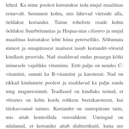
lehed. Ka nime poolest kutsutakse teda mujal maailmas
erinevalt. Seemnete kohta, mis lähevad vürtside alla,
öeldakse koriander. Taime roheliste osade kohta
öeldakse Suurbritannias ja Hispaa-nias
cilantro
ja mujal
maailmas kutsutakse lehti hiina peterselliks. Sõltumata
nimest ja omapärasest maitsest tasub koriandri-võrseid
kindlasti proovida. Nad sisaldavad endas peaaegu kõiki
inimesele vajalikke vitamiine. Eriti palju on nendes C-
vitamiini, samuti ka B-vitamiini ja karoteeni. Nad on
rikkad kiudainete poolest ja sisaldavad ka palju rauda
ning magneesiumit. Teadlased on kindlaks teinud, et
võrsetes on kolm korda rohkem beetakaroteeni, kui
täiskasvanud taimes. Koriander on suurepärane taim,
mis aitab kontrollida veresuhkrut. Uuringud on
näidanud, et koriander aitab diabeetikuid, kuna see