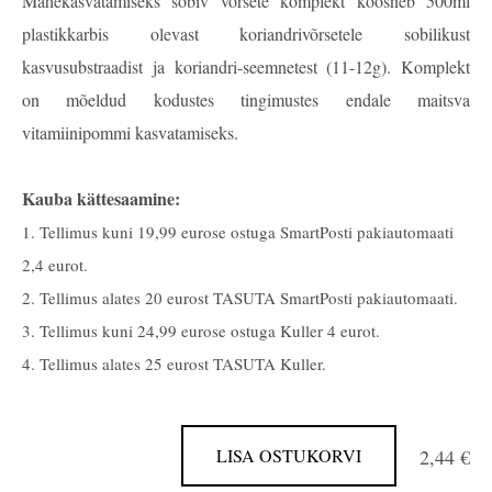
Mahekasvatamiseks sobiv võrsete komplekt koosneb 500ml
plastikkarbis olevast koriandrivõrsetele sobilikust
kasvusubstraadist ja koriandri-seemnetest (11-12g). Komplekt
on mõeldud kodustes tingimustes endale maitsva
vitamiinipommi kasvatamiseks.
Kauba kättesaamine:
1. Tellimus kuni 19,99 eurose ostuga SmartPosti pakiautomaati
2,4 eurot.
2. Tellimus alates 20 eurost TASUTA SmartPosti pakiautomaati.
3. Tellimus kuni 24,99 eurose ostuga Kuller 4 eurot.
4. Tellimus alates 25 eurost TASUTA Kuller.
LISA OSTUKORVI
2,44 €