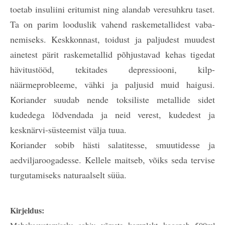
toetab insuliini eritumist ning alandab veresuhkru taset.
Ta on parim looduslik vahend raskemetallidest vaba-
nemiseks. Keskkonnast, toidust ja paljudest muudest
ainetest pärit raskemetallid põhjustavad kehas tigedat
hävitustööd, tekitades depressiooni, kilp-
näärmeprobleeme, vähki ja paljusid muid haigusi.
Koriander suudab nende toksiliste metallide sidet
kudedega lõdvendada ja neid verest, kudedest ja
kesknärvi-süsteemist välja tuua.
Koriander sobib hästi salatitesse, smuutidesse ja
aedviljaroogadesse. Kellele maitseb, võiks seda tervise
turgutamiseks naturaalselt süüa.
Kirjeldus: