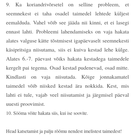
9. Ka koriandrivõrsetel on selline probleem, et
seemnekest ei taha osadel taimedel lehtede küljest
eemalduda. Vahel võib see jääda nii kinni, et ei lasegi
ennast lahti. Probleemi lahendamiseks on vaja hakata
alates valguse kätte tõstmisest igapäevaselt seemnekesti
käsipritsiga niisutama, siis ei kuiva kestad lehe külge.
Alates 6.-7. päevast võiks hakata kestadega taimedele
kergelt pai tegema. Osad kestad pudenevad, osad mitte.
Kindlasti on vaja niisutada. Kõige jonnakamatel
taimedel võib niisked kestad ära nokkida. Kest, mis
lahti ei tule, vajab veel niisutamist ja järgmisel päeval
uuesti proovimist.
10. Sööma võite hakata siis, kui ise soovite.
Head katsetamist ja palju rõõmu nendest imelistest taimedest!